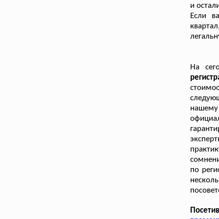
и остал
Если в
кварта
легальн
На сег
регист
стоимо
следующ
нашему
официа
гарант
эксперт
практи
сомнени
по реги
несколь
посовет
Посети