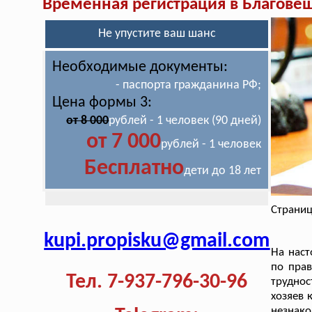
Временная регистрация в Благове
Не упустите ваш шанс
Необходимые документы:
- паспорта гражданина РФ;
Цена формы 3:
от 8 000
рублей - 1 человек (90 дней)
от 7 000
рублей - 1 человек
Бесплатно
дети до 18 лет
Страниц
kupi.propisku@gmail.com
На наст
по пра
Тел. 7-937-796-30-96
трудно
хозяев 
незнако