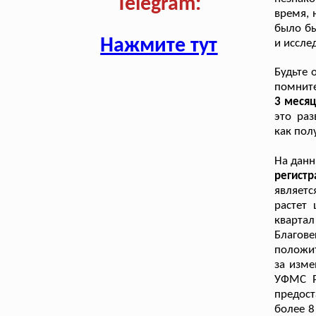
Telegram:
время, 
было бы
Нажмите тут
и иссле
Будьте 
помнит
3 месяц
это раз
как пол
На дан
регист
являетс
растет 
кварта
Благов
положит
за изме
УФМС Р
предос
более 8