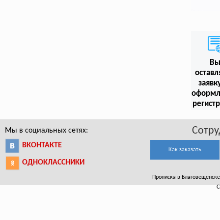
В
оставл
заявк
оформл
регист
Сотру
Мы в социальных сетях:
ВКОНТАКТЕ
Как заказать
ОДНОКЛАССНИКИ
Прописка в Благовещенске.
С