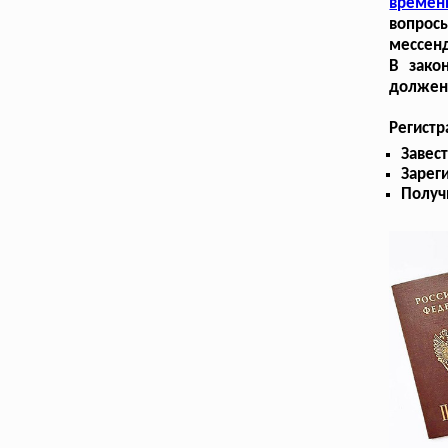
времен
вопрос
мессен
В зако
должен 
Регистр
Завес
Зарег
Получ